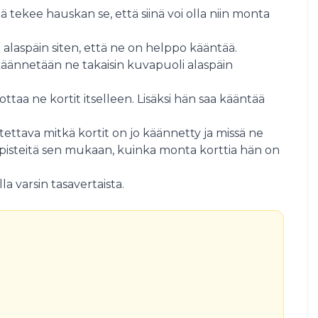
tä tekee hauskan se, että siinä voi olla niin monta
i alaspäin siten, että ne on helppo kääntää.
 käännetään ne takaisin kuvapuoli alaspäin
ottaa ne kortit itselleen. Lisäksi hän saa kääntää
tettava mitkä kortit on jo käännetty ja missä ne
saa pisteitä sen mukaan, kuinka monta korttia hän on
la varsin tasavertaista.