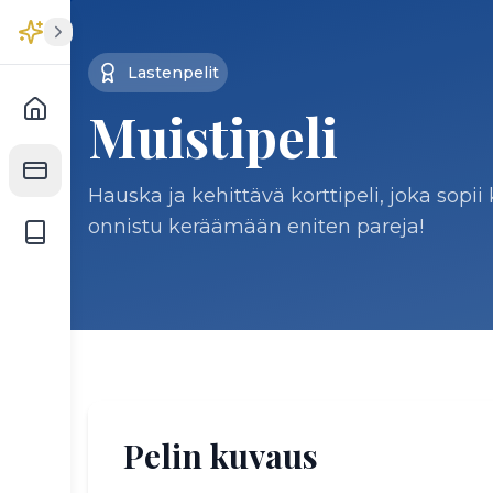
Lastenpelit
Muistipeli
Hauska ja kehittävä korttipeli, joka sopii 
onnistu keräämään eniten pareja!
Pelin kuvaus