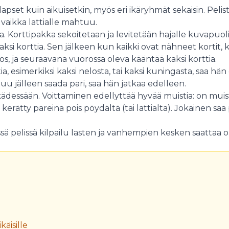
 lapset kuin aikuisetkin, myös eri ikäryhmät sekaisin. Pelis
 vaikka lattialle mahtuu.
ka. Korttipakka sekoitetaan ja levitetään hajalle kuvapuol
ksi korttia. Sen jälkeen kun kaikki ovat nähneet kortit,
ros, ja seuraavana vuorossa oleva kääntää kaksi korttia.
, esimerkiksi kaksi nelosta, tai kaksi kuningasta, saa hän 
uu jälleen saada pari, saa hän jatkaa edelleen.
a kädessään. Voittaminen edellyttää hyvää muistia: on muis
on kerätty pareina pois pöydältä (tai lattialta). Jokainen 
ssä pelissä kilpailu lasten ja vanhempien kesken saattaa ol
käisille